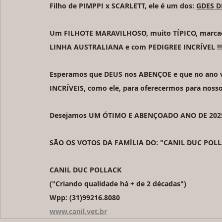
Filho de PIMPPI x SCARLETT, ele é um dos: 
GDES D
Um FILHOTE MARAVILHOSO, muito TÍPICO, marcação
LINHA AUSTRALIANA e com PEDIGREE INCRÍVEL !!!
Esperamos que DEUS nos ABENÇOE e que no ano vi
INCRÍVEIS, como ele, para oferecermos para nossos
Desejamos UM ÓTIMO E ABENÇOADO ANO DE 2025, 
SÃO OS VOTOS DA FAMÍLIA DO: "CANIL DUC POLLAC
CANIL DUC POLLACK
("Criando qualidade há + de 2 décadas")
Wpp: (31)99216.8080
www.canil.vet.br