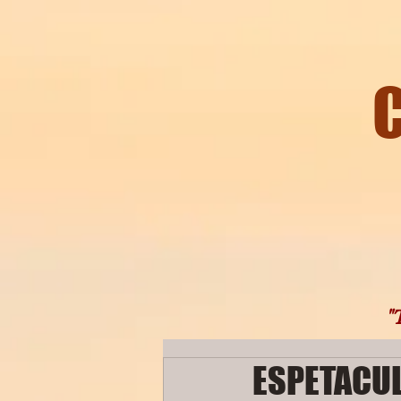
C
"Tod
ESPETACUL