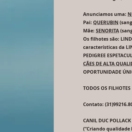
Anunciamos uma: 
N
Pai: 
QUERUBIN
 (san
Mãe: 
SENORITA
 (san
Os filhotes são: LIND
características da 
PEDIGREE ESPETACUL
CÃES DE ALTA QUAL
OPORTUNIDADE ÚNIC
TODOS OS FILHOTES 
Contato: (31)99216.80
CANIL DUC POLLACK
(“Criando qualidade