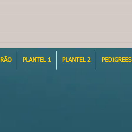
Ainda temos 1 LINDO FILHOTE
Magní
MACHO - À VENDA !
FILHO
DRÃO
PLANTEL 1
PLANTEL 2
PEDIGREES