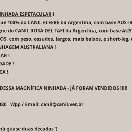
INHADA ESPETACULAR
 !
gue 100% do CANIL ELEERE da Argentina, com base AUSTR
gue do CANIL ROSA DEL TAFI da Argentina, com base AUS
OS, com peso, ossudos, largos, mais baixos, e short-leg,
LINHAGEM AUSTRALIANA !
AR !
IDADE
 !
A !
DESSA MAGNÍFICA NINHADA - JÁ FORAM VENDIDOS !!!!!
80 - Wpp / Email: canil@canil.vet.br
 há quase duas décadas”)