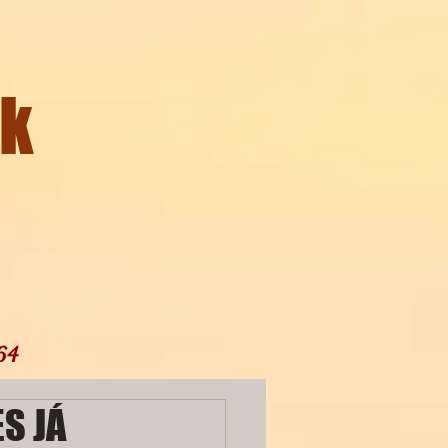
ck
64
S JÁ