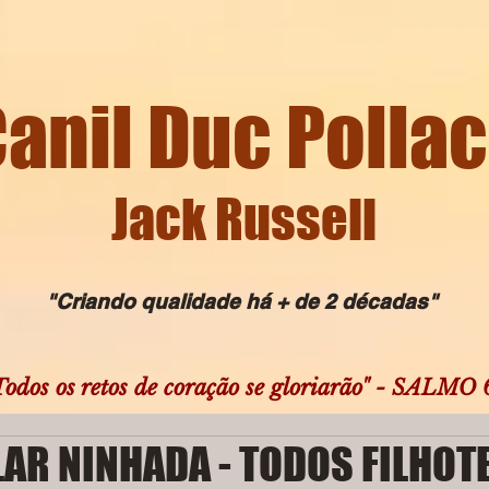
anil Duc Polla
Jack Russell
"Criando qualidade há + de 2 décadas
"
os os retos de coração se gloriarão" - SALMO 
AR NINHADA - TODOS FILHOTE