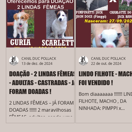
muitooo ESPECIAL !!!!
PIMPPI” x...
TEREMOS NOVOS FILHOTES:
EM BREVE !!!!!!!!!!!!!!!!!!!!!!!! Esse
(PIMPPI x CHARLOTTE) foi um
cruzamento MUITO
ESTUDADO, com cães
CAMPEÕES e IMPORTADOS no
pedigree dos pais !!!!
LINHAGEM AUSTRALIANA +
CANIL DUC POLLACK
CANIL DUC POLLACK
13 de dez. de 2024
22 de out. de 2024
SANGUE NORTE AMERICANO
!!!! Altíssima qualidade !
DOAÇÃO - 2 LINDAS FÊMEAS
LINDO FILHOTE - MACH
Orgulho em oferecer
- ADULTAS - CASTRADAS - JÁ
FOI VENDIDO !
FILHOTES ASSIM aos nossos
FORAM DOADAS !
CLIENTES !!!!!! Os pais da
Bom diaaaaaaa !!!!!!! LI
NINHADA possu
FILHOTE, MACHO , DA
2 LINDAS FÊMEAS – JÁ FORAM
NINHADA: PIMPPI x
DOADAS !!!!!! 2 maravilhosas
CHARLOTTE - JÁ FOI VENDIDO
FÊMEAS, adultas, sendo uma
!!!! FILHOTES de Alta Qu
com 2 anos e pouco (GURIA) e
!!!!!...
a outra com 6 anos...