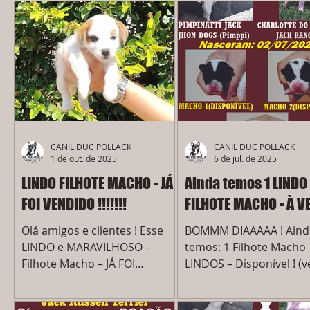
CANIL DUC POLLACK
CANIL DUC POLLACK
1 de out. de 2025
6 de jul. de 2025
LINDO FILHOTE MACHO - JÁ
Ainda temos 1 LINDO
FOI VENDIDO !!!!!!!
FILHOTE MACHO - À V
Olá amigos e clientes ! Esse
BOMMM DIAAAAA ! Aind
LINDO e MARAVILHOSO -
temos: 1 Filhote Macho 
Filhote Macho – JÁ FOI
LINDOS – Disponível ! (ver
VENDIDO ! (ver FOTO ACIMA)
fotos no cartaz), dessa
Que filhote magnífico,
NINHADA MAGNÍFICA de: