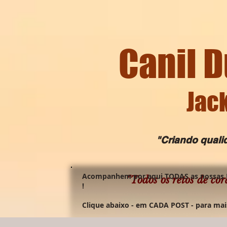
Canil D
Jack
"Criando qualida
Acompanhem por aqui TODAS as nossas 
"Todos os retos de cor
!
Clique abaixo - em CADA POST - para mai