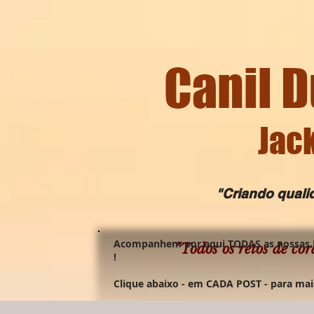
Canil D
Jack
"Criando qualida
Acompanhem por aqui TODAS as nossas 
"Todos os retos de cor
!
Clique abaixo - em CADA POST - para mai