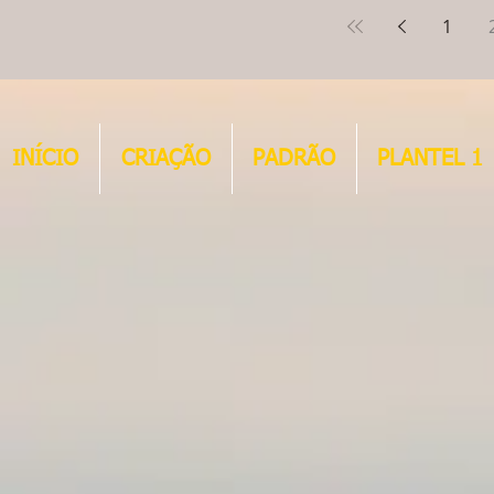
x "CHARLOTTE"...
1
INÍCIO
CRIAÇÃO
PADRÃO
PLANTEL 1