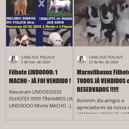
D++++++++++ CANIL DUC
POLLACK...
CANIL DUC POLLACK
CANIL DUC POLLACK
5 de mar. de 2024
27 de fev. de 2024
Filhote LINDOOOO: 1
Maravilhosos Filhote
MACHO - JÁ FOI VENDIDO !
TODOS JÁ VENDIDOS 
RESERVADOS !!!!!
Nasceram LINDOSSSSSS
FILHOTES !!!!!!!!! TÍNHAMOS UM
Bommm dia amigos e
LINDOOOO filhote MACHO - JÁ
apreciadores da nossa 
FOI VENDIDO - dessa
! MARAVILHOSOS FILHOT
MAGNÍFICA NINHADA (“BEN”
TODOS JÁ VENDIDOS E
x...
RESERVADOS - da cruza: