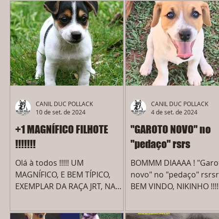
CANIL DUC POLLACK
CANIL DUC POLLACK
10 de set. de 2024
4 de set. de 2024
+1 MAGNÍFICO FILHOTE
"GAROTO NOVO" no
!!!!!!!
"pedaço" rsrs
Olá à todos !!!!! UM
BOMMM DIAAAA ! "Garo
MAGNÍFICO, E BEM TÍPICO,
novo" no "pedaço" rsrsr
EXEMPLAR DA RAÇA JRT, NA
BEM VINDO, NIKINHO !!!!!
COLORAÇÃO TRICOLOR !!!!
CANIL DUC POLLACK
LINDOOOOOOOO
www.canil.vet.br