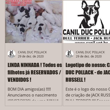
CANIL DUC POLLACK
CANIL DUC POLLACK
29 de dez. de 2020
29 de dez. de 2020
LINDA NINHADA ! Todos os
Logotipo do nosso: C
filhotes já RESERVADOS /
DUC POLLACK - de JA
VENDIDOS !
RUSSELL !
BOM DIA amigos(as) !!!!!
Este é o logo do nosso 
Anunciamos o nascimento
de criação de JACK RUS
(08/07/2020) de uma NINHADA
BULL TERRIER !!!! Esper
ESPETACULAR, no nosso canil
que gostem do nosso