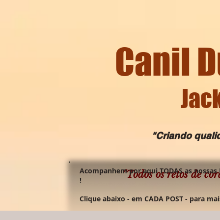
Canil D
Jack
"Criando qualida
Acompanhem por aqui TODAS as nossas 
"Todos os retos de cor
!
Clique abaixo - em CADA POST - para mai